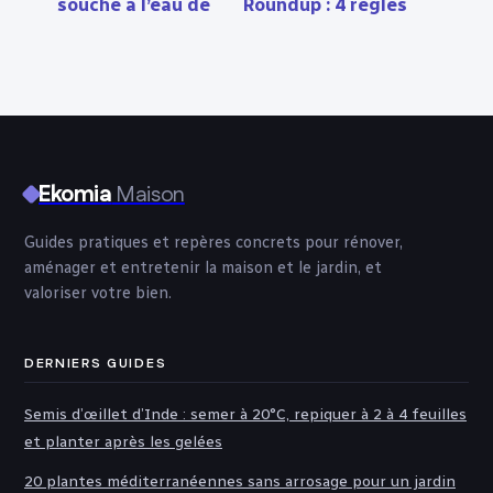
souche à l’eau de
Roundup : 4 règles
javel : méthode,
d’or pour un
risques et
désherbage
alternatives
efficace et
sécurisé
Ekomia
Maison
Guides pratiques et repères concrets pour rénover,
aménager et entretenir la maison et le jardin, et
valoriser votre bien.
DERNIERS GUIDES
Semis d’œillet d’Inde : semer à 20°C, repiquer à 2 à 4 feuilles
et planter après les gelées
20 plantes méditerranéennes sans arrosage pour un jardin