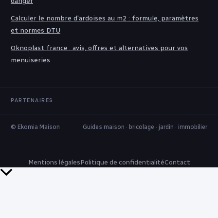
danger
Calculer le nombre d'ardoises au m2 : formule, paramètres
et normes DTU
Oknoplast france : avis, offres et alternatives pour vos
menuiseries
PARTENAIRES
© Ekomia Maison
Guides maison · bricolage · jardin · immobilier
Mentions légales
Politique de confidentialité
Contact
Retour
en
haut