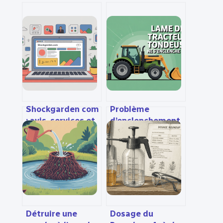
Shockgarden com
Problème
: avis, services et
d’enclenchement
alternatives pour
lame tracteur
vos besoins
tondeuse : causes
digitaux
et solutions
Détruire une
Dosage du