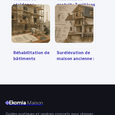
résidence
gratuit : 3 critères
principale : crédit,
pour vider votre
réduction ou
logement sans
déduction,
dépenser un euro
comment alléger
réellement votre
facture fiscale ?
Réhabilitation de
Surélévation de
bâtiments
maison ancienne :
anciens à Paris :
4 diagnostics
concilier
indispensables
performance
pour sécuriser
énergétique,
votre projet
confort moderne
et respect du
patrimoine
Ekomia
Maison
Guides pratiques et repères concrets pour rénover,