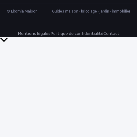
© Ekomia Maison
Guides maison · bricolage · jardin · immobilier
Mentions légales
Politique de confidentialité
Contact
Retour
en
haut