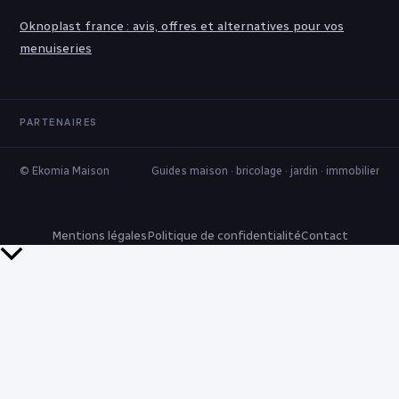
Oknoplast france : avis, offres et alternatives pour vos
menuiseries
PARTENAIRES
© Ekomia Maison
Guides maison · bricolage · jardin · immobilier
Mentions légales
Politique de confidentialité
Contact
Retour
en
haut