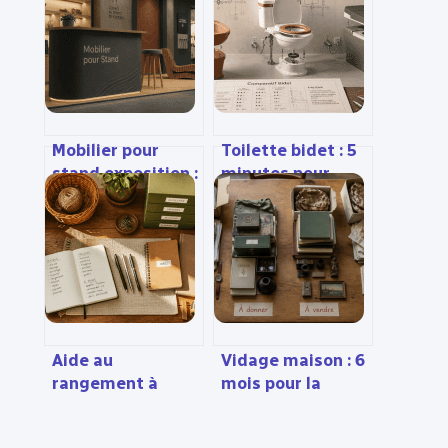
Mobilier pour
Toilette bidet : 5
stand exposition :
minutes pour
design, logistique
l’installer et
et impact,
réduire votre
comment
consommation de
transformer 9m²
papier de 75 %
en espace
d’accueil ?
Aide au
Vidage maison : 6
rangement à
mois pour la
domicile :
succession et 4
comment
étapes pour un