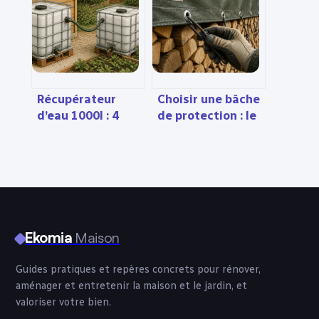
et solutions
danger
Récupérateur
Choisir une bâche
d’eau 1000l : 4
de protection : le
accessoires clés
grammage de
pour doubler
240g/m² et 3
votre autonomie
erreurs de
fixation à bannir
Ekomia
Maison
Guides pratiques et repères concrets pour rénover,
aménager et entretenir la maison et le jardin, et
valoriser votre bien.