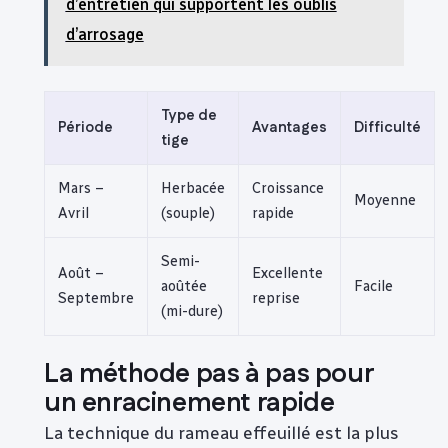
d’entretien qui supportent les oublis
d’arrosage
Type de
Période
Avantages
Difficulté
tige
Mars –
Herbacée
Croissance
Moyenne
Avril
(souple)
rapide
Semi-
Août –
Excellente
aoûtée
Facile
Septembre
reprise
(mi-dure)
La méthode pas à pas pour
un enracinement rapide
La technique du rameau effeuillé est la plus