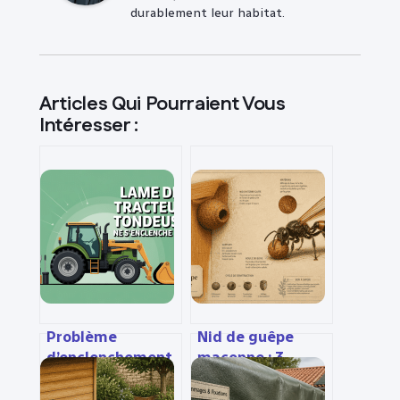
durablement leur habitat.
Articles Qui Pourraient Vous
Intéresser :
Problème
Nid de guêpe
d’enclenchement
maçonne : 3
lame tracteur
méthodes pour
tondeuse : causes
l’éliminer sans