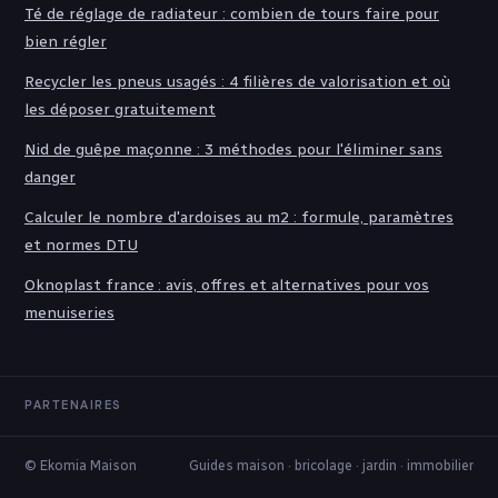
Té de réglage de radiateur : combien de tours faire pour
bien régler
Recycler les pneus usagés : 4 filières de valorisation et où
les déposer gratuitement
Nid de guêpe maçonne : 3 méthodes pour l'éliminer sans
danger
Calculer le nombre d'ardoises au m2 : formule, paramètres
et normes DTU
Oknoplast france : avis, offres et alternatives pour vos
menuiseries
PARTENAIRES
© Ekomia Maison
Guides maison · bricolage · jardin · immobilier