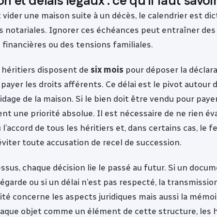
 et délais légaux : ce qu’il faut savoi
 vider une maison suite à un décès, le calendrier est dict
s notariales. Ignorer ces échéances peut entraîner des
financières ou des tensions familiales.
 héritiers disposent de
six mois
pour déposer la déclara
payer les droits afférents. Ce délai est le pivot autour 
vidage de la maison. Si le bien doit être vendu pour payer
nt une priorité absolue. Il est nécessaire de ne rien é
 l’accord de tous les héritiers et, dans certains cas, le f
éviter toute accusation de recel de succession.
ssus, chaque décision lie le passé au futur. Si un docu
égarde ou si un délai n’est pas respecté, la transmissio
té concerne les aspects juridiques mais aussi la mémoir
haque objet comme un élément de cette structure, les h