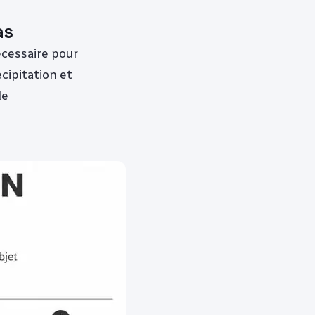
as
écessaire pour
écipitation et
de