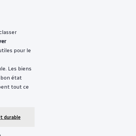
classer
ver
utiles pour le
le. Les biens
 bon état
ent tout ce
et durable