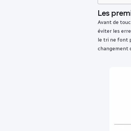
Les premi
Avant de touc
éviter les err
le tri ne fon
changement de