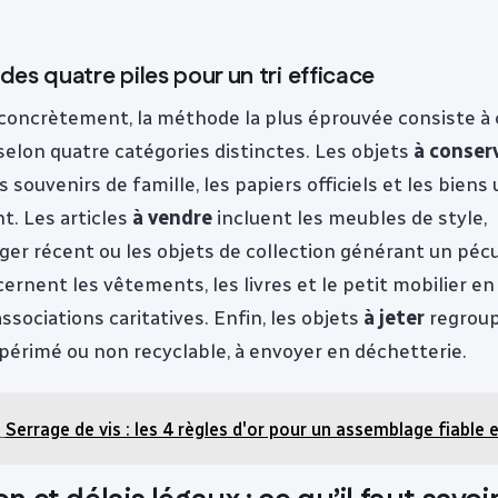
es quatre piles pour un tri efficace
concrètement, la méthode la plus éprouvée consiste à 
selon quatre catégories distinctes. Les objets
à conser
 souvenirs de famille, les papiers officiels et les biens 
t. Les articles
à vendre
incluent les meubles de style,
ger récent ou les objets de collection générant un pécu
ernent les vêtements, les livres et le petit mobilier en
ssociations caritatives. Enfin, les objets
à jeter
regroup
 périmé ou non recyclable, à envoyer en déchetterie.
Serrage de vis : les 4 règles d'or pour un assemblage fiable 