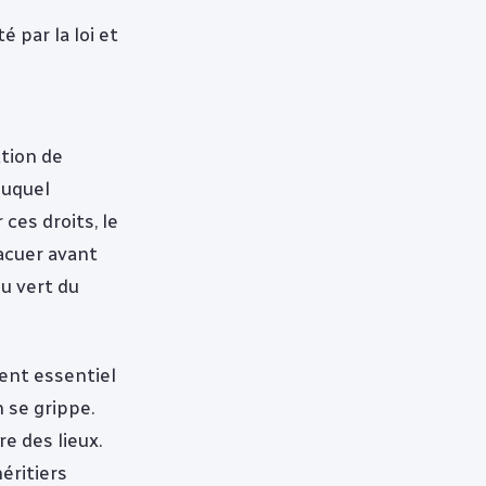
r
é par la loi et
tion de
duquel
 ces droits, le
vacuer avant
eu vert du
ment essentiel
n se grippe.
e des lieux.
éritiers