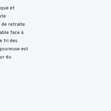
ique et
nte
 de retraite
able face à
e tri des
igoureuse est
ur du