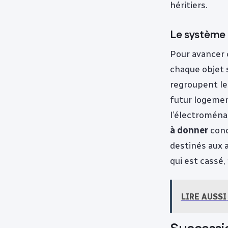
héritiers.
Le système d
Pour avancer 
chaque objet 
regroupent les
futur logemen
l’électroména
à donner
conc
destinés aux a
qui est cassé,
LIRE AUSSI