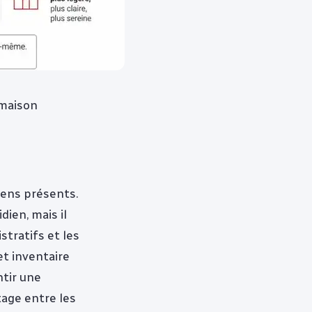
 maison
iens présents.
dien, mais il
stratifs et les
et inventaire
ntir une
rtage entre les