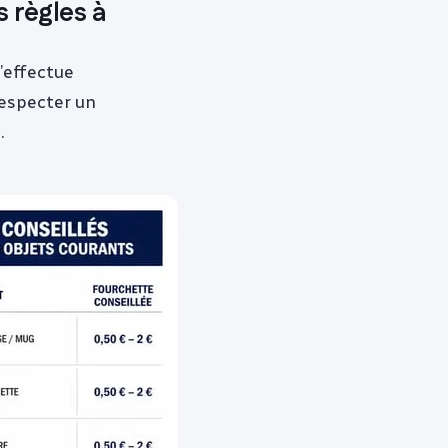
s règles à
s’effectue
respecter un
.