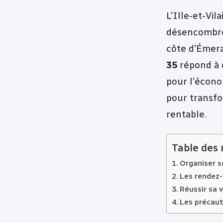
L’Ille-et-Vil
désencombrer
côte d’Émera
35
répond à 
pour l’écono
pour transfo
rentable.
Table des
Organiser so
Les rendez-
Réussir sa 
Les précaut