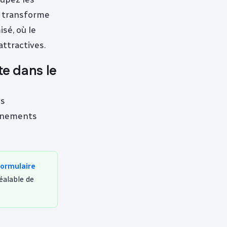
e transforme
sé, où le
attractives.
e dans le
ns
vénements
formulaire
alable de