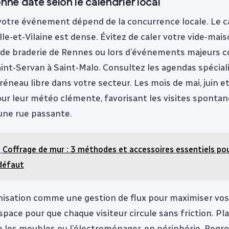
onne date selon le calendrier local
votre événement dépend de la concurrence locale. Le c
lle-et-Vilaine est dense. Évitez de caler votre vide-mai
nde braderie de Rennes ou lors d’événements majeurs c
aint-Servan à Saint-Malo. Consultez les agendas spécial
créneau libre dans votre secteur. Les mois de mai, juin
our leur météo clémente, favorisant les visites spontan
une rue passante.
Coffrage de mur : 3 méthodes et accessoires essentiels pou
défaut
nisation comme une gestion de flux pour maximiser vos
space pour que chaque visiteur circule sans friction. Pl
 les meubles ou l’électroménager, en périphérie. Regr