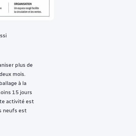
ssi
aniser plus de
 deux mois.
allage à la
oins 15 jours
te activité est
s neufs est