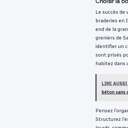
Choisir la b
Le succès de 
braderies en I
end de la gra
greniers de S
identifier un 
sont prisés p
habitez dans 
LIRE AUSSI
béton sans 
Pensez l’orga
Structurez l’e
lourds, comme