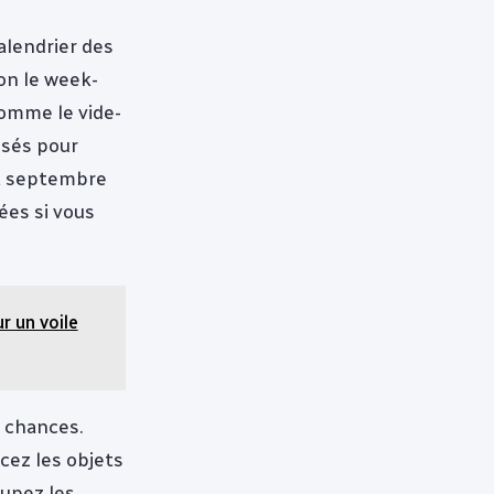
alendrier des
son le week-
omme le vide-
isés pour
 et septembre
ées si vous
r un voile
 chances.
acez les objets
oupez les