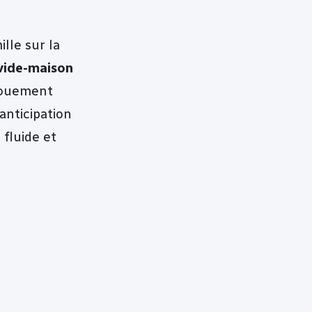
lle sur la
vide-maison
ngouement
anticipation
 fluide et