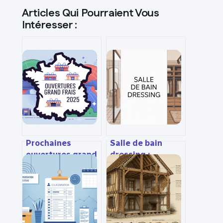
Articles Qui Pourraient Vous
Intéresser :
Prochaines
Salle de bain
ouvertures grand
dressing :
frais 2024 :
agencer un
calendrier, villes
espace mixte
et infos pratiques
pratique et
esthétique