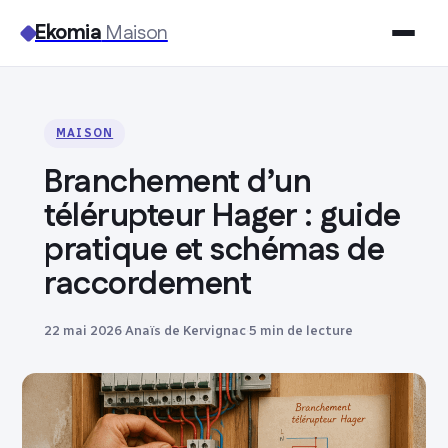
Ekomia
Maison
Maison
MAISON
Bricolage
Branchement d’un
Jardinage
télérupteur Hager : guide
pratique et schémas de
Immobilier
raccordement
Déco
22 mai 2026
·
Anaïs de Kervignac
·
5 min de lecture