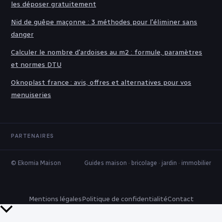
les déposer gratuitement
Nid de guêpe maçonne : 3 méthodes pour l'éliminer sans
danger
Calculer le nombre d'ardoises au m2 : formule, paramètres
et normes DTU
Oknoplast france : avis, offres et alternatives pour vos
menuiseries
PARTENAIRES
© Ekomia Maison
Guides maison · bricolage · jardin · immobilier
Mentions légales
Politique de confidentialité
Contact
Retour