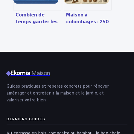
Combien de
Maison à
temps garder les
colombages : 250
factures d’eau :
kg/m² de briques
règles, risques et
et 4 méthodes
bonnes pratiques
pour isoler sans
dénaturer
Ekomia
Maison
Guides pratiques et repères concrets pour rénover,
aménager et entretenir la maison et le jardin, et
valoriser votre bien.
DERNIERS GUIDES
Kit terrasse en bois, composite ou bambou : le bon choix