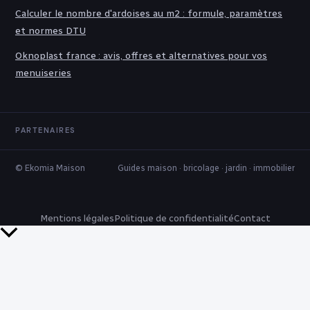
Calculer le nombre d'ardoises au m2 : formule, paramètres
et normes DTU
Oknoplast france : avis, offres et alternatives pour vos
menuiseries
PARTENAIRES
© Ekomia Maison
Guides maison · bricolage · jardin · immobilier
Mentions légales
Politique de confidentialité
Contact
Retour
en
haut