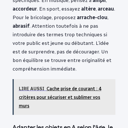
spécifiques. En musique, pensez à
ampli
,
accordeur
. En sport, essayez
altère
,
arceau
.
Pour le bricolage, proposez
arrache-clou
,
abrasif
. Attention toutefois à ne pas
introduire des termes trop techniques si
votre public est jeune ou débutant. L’idée
est de surprendre, pas de décourager. Un
bon équilibre se trouve entre originalité et
compréhension immédiate.
LIRE AUSSI
Cache prise de courant : 4
critères pour sécuriser et sublimer vos
murs
Adapter les objets en A selon l’âge, le