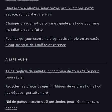
Quel arbre à planter selon votre jardin : ombre, petit
espace, sol lourd et vis-à-vis
Changer un robinet de cuisine : guide pratique pour une
installation sans fuite
Feuilles qui jaunissent : le diagnostic simple entre excès
d’eau, manque de lumière et carence
À LIRE AUSSI
Té de réglage de radiateur : combien de tours faire pour
bien régler
Recycler les pneus usagés : 4 filières de valorisation et où
les déposer gratuitement
Nid de guêpe maçonne : 3 méthodes pour l'éliminer sans
danger