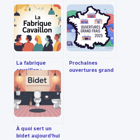
La fabrique
Prochaines
cavaillon :
ouvertures grand
concept, avis et
frais 2024 :
guide pratique
calendrier, villes
pour en profiter
et infos pratiques
À quoi sert un
bidet aujourd’hui