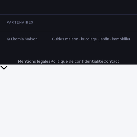
PARTENAIRES
© Ekomia Maison
Guides maison · bricolage · jardin · immobilier
Mentions légales
Politique de confidentialité
Contact
Retour
en
haut