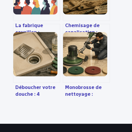
La fabrique
Chemisage de
cavaillon :
canalisation :
concept, avis et
réparer sans
guide pratique
creuser, gagner
pour en profiter
en durabilité et
réduire les coûts
Déboucher votre
Monobrosse de
douche : 4
nettoyage :
méthodes
choisir la bonne
efficaces pour
vitesse pour
rétablir
préserver vos sols
l’écoulement sans
plombier