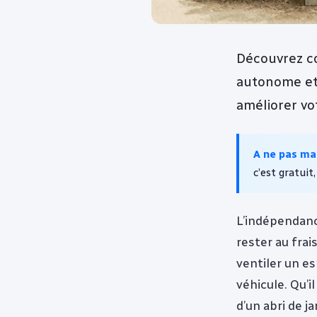
Découvrez co
autonome et 
améliorer vo
A ne pas m
c’est gratuit,
L’indépendanc
rester au frai
ventiler un es
véhicule. Qu’il
d’un abri de j