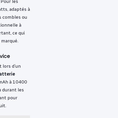
 Pour les
tts, adaptés à
es combles ou
ionnelle à
tant, ce qui
s marqué.
rvice
t lors d’un
atterie
0 mAh à 10400
 durant les
nant pour
it.