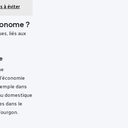
s à éviter
utonome ?
es, liés aux
e
ne
 l’économie
exemple dans
eau domestique
es dans le
fourgon.