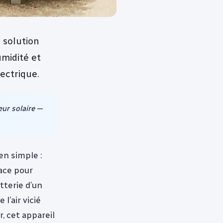
 solution
umidité et
ectrique.
eur solaire
—
n simple :
cace pour
tterie d’un
l’air vicié
, cet appareil