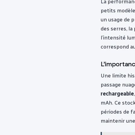
La performanc
petits modèle
un usage de p
des serres, la
l’intensité lum
correspond au
L’importance
Une limite his
passage nuage
rechargeable
mAh. Ce stock
périodes de f
maintenir une