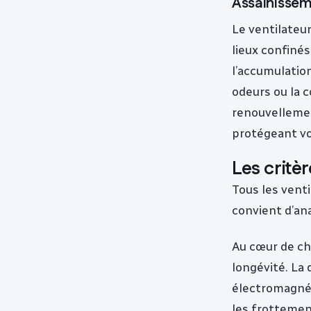
Assainisseme
Le ventilateu
lieux confinés
l’accumulatio
odeurs ou la c
renouvellemen
protégeant vos
Les critè
Tous les venti
convient d’an
Au cœur de ch
longévité. La
électromagnét
les frottemen