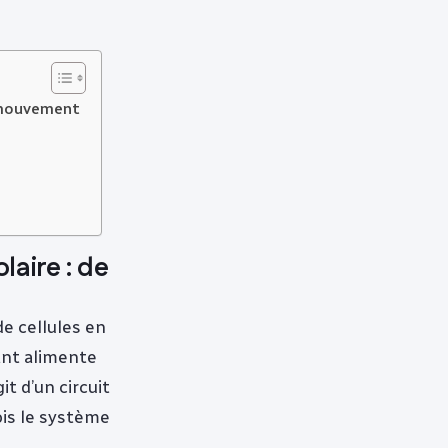
u mouvement
laire : de
e cellules en
ant alimente
it d’un circuit
ois le système