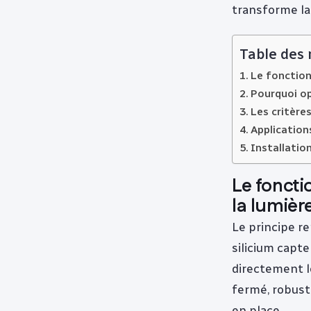
transforme la 
Table des
Le fonction
Pourquoi op
Les critère
Applications
Installatio
Le foncti
la lumiè
Le principe r
silicium capt
directement le
fermé, robust
en place.