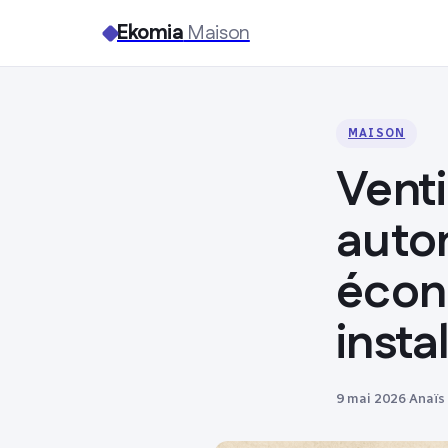
Ekomia
Maison
MAISON
Venti
auto
écon
insta
9 mai 2026
·
Anaïs