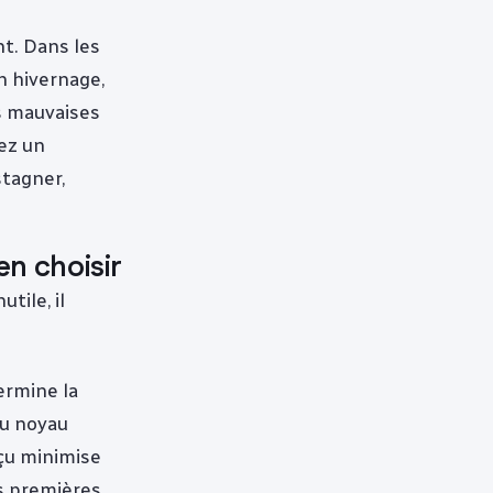
t. Dans les
n hivernage,
es mauvaises
rez un
stagner,
en choisir
tile, il
ermine la
du noyau
çu minimise
s premières