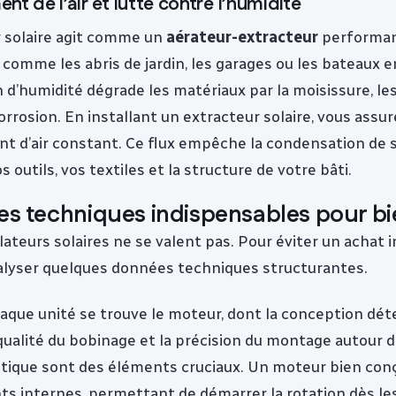
nt de l’air et lutte contre l’humidité
r solaire agit comme un
aérateur-extracteur
performan
 comme les abris de jardin, les garages ou les bateaux e
n d’humidité dégrade les matériaux par la moisissure, l
orrosion. En installant un extracteur solaire, vous assu
t d’air constant. Ce flux empêche la condensation de 
 outils, vos textiles et la structure de votre bâti.
res techniques indispensables pour bi
lateurs solaires ne se valent pas. Pour éviter un achat inu
alyser quelques données techniques structurantes.
aque unité se trouve le moteur, dont la conception dét
 qualité du bobinage et la précision du montage autour 
ique sont des éléments cruciaux. Un moteur bien con
ts internes, permettant de démarrer la rotation dès le