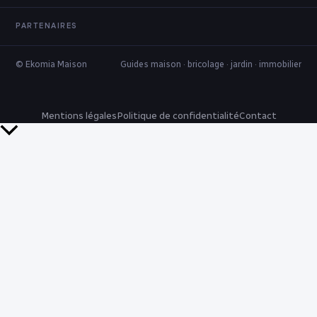
PARTENAIRES
© Ekomia Maison
Guides maison · bricolage · jardin · immobilier
Mentions légales
Politique de confidentialité
Contact
Retour
en
haut