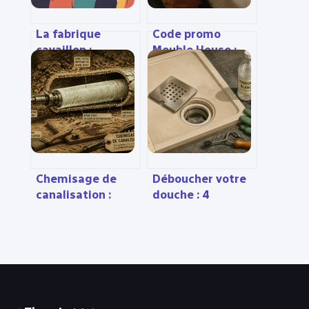
La fabrique
Code promo
cavaillon :
Meuble House :
concept, avis et
25€ de réduction
guide pratique
immédiate et
pour en profiter
guide
d’utilisation
Chemisage de
Déboucher votre
canalisation :
douche : 4
réparer sans
méthodes
creuser, gagner
efficaces pour
en durabilité et
rétablir
réduire les coûts
l’écoulement sans
plombier