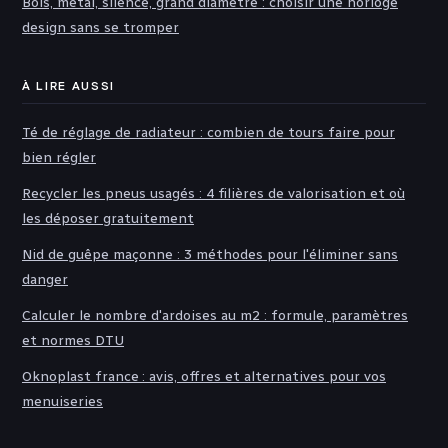
Bois, métal, silence, grand diamètre : choisir une horloge
design sans se tromper
À LIRE AUSSI
Té de réglage de radiateur : combien de tours faire pour
bien régler
Recycler les pneus usagés : 4 filières de valorisation et où
les déposer gratuitement
Nid de guêpe maçonne : 3 méthodes pour l'éliminer sans
danger
Calculer le nombre d'ardoises au m2 : formule, paramètres
et normes DTU
Oknoplast france : avis, offres et alternatives pour vos
menuiseries