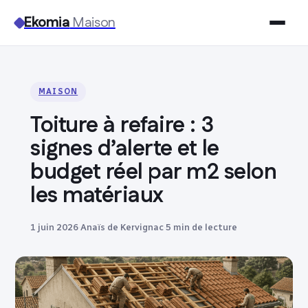
Ekomia
Maison
Maison
MAISON
Bricolage
Toiture à refaire : 3
Jardinage
signes d’alerte et le
budget réel par m2 selon
Immobilier
les matériaux
Déco
1 juin 2026
·
Anaïs de Kervignac
·
5 min de lecture