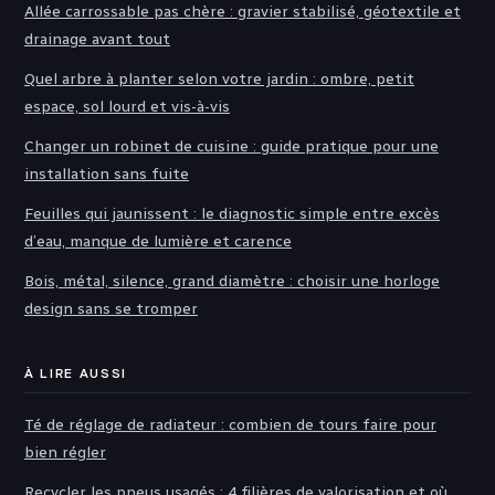
Allée carrossable pas chère : gravier stabilisé, géotextile et
drainage avant tout
Quel arbre à planter selon votre jardin : ombre, petit
espace, sol lourd et vis-à-vis
Changer un robinet de cuisine : guide pratique pour une
installation sans fuite
Feuilles qui jaunissent : le diagnostic simple entre excès
d’eau, manque de lumière et carence
Bois, métal, silence, grand diamètre : choisir une horloge
design sans se tromper
À LIRE AUSSI
Té de réglage de radiateur : combien de tours faire pour
bien régler
Recycler les pneus usagés : 4 filières de valorisation et où