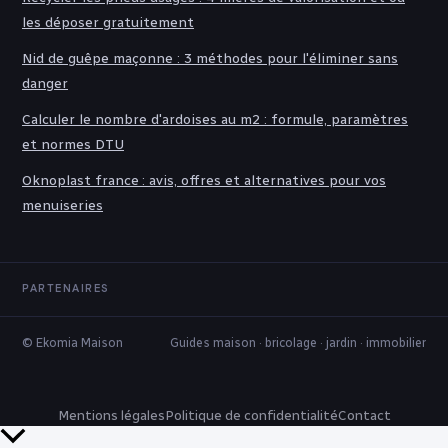
les déposer gratuitement
Nid de guêpe maçonne : 3 méthodes pour l'éliminer sans
danger
Calculer le nombre d'ardoises au m2 : formule, paramètres
et normes DTU
Oknoplast france : avis, offres et alternatives pour vos
menuiseries
PARTENAIRES
© Ekomia Maison
Guides maison · bricolage · jardin · immobilier
Mentions légales
Politique de confidentialité
Contact
Retour