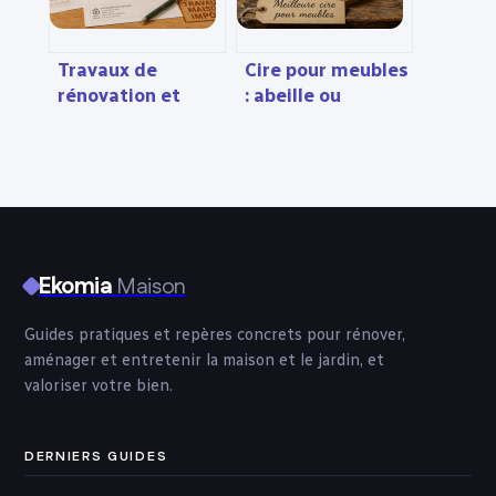
Travaux de
Cire pour meubles
rénovation et
: abeille ou
fiscalité : 25 % de
carnauba pour
crédit d’impôt et
une protection
les règles pour
durable ?
sécuriser vos
aides
Ekomia
Maison
Guides pratiques et repères concrets pour rénover,
aménager et entretenir la maison et le jardin, et
valoriser votre bien.
DERNIERS GUIDES