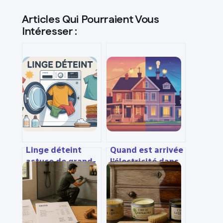
Articles Qui Pourraient Vous
Intéresser :
Linge déteint
Quand est arrivée
astuce de grand-
l’électricité dans
mère : solutions
les maisons en
simples et
france et ailleurs
efficaces