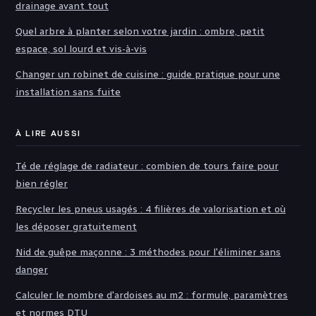
drainage avant tout
Quel arbre à planter selon votre jardin : ombre, petit
espace, sol lourd et vis-à-vis
Changer un robinet de cuisine : guide pratique pour une
installation sans fuite
À LIRE AUSSI
Té de réglage de radiateur : combien de tours faire pour
bien régler
Recycler les pneus usagés : 4 filières de valorisation et où
les déposer gratuitement
Nid de guêpe maçonne : 3 méthodes pour l'éliminer sans
danger
Calculer le nombre d'ardoises au m2 : formule, paramètres
et normes DTU