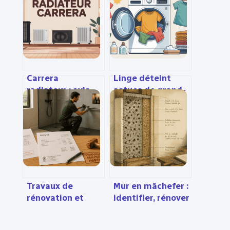
Carrera
Linge déteint
radiateur : avis,
astuce de grand-
modèles et guide
mère : solutions
pour bien choisir
simples et
efficaces
Travaux de
Mur en mâchefer :
rénovation et
identifier, rénover
fiscalité : 25 % de
et isoler sans
crédit d’impôt et
fragiliser la