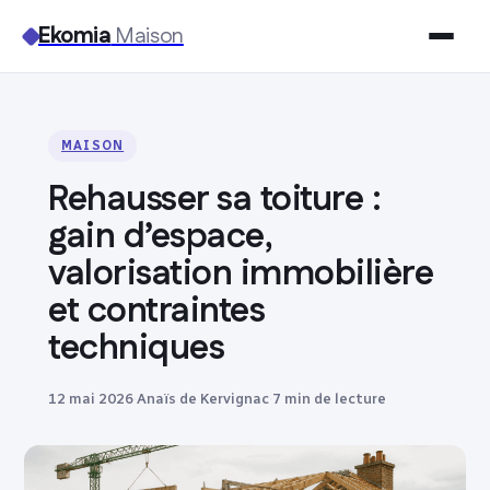
Ekomia
Maison
Maison
MAISON
Bricolage
Rehausser sa toiture :
Jardinage
gain d’espace,
valorisation immobilière
Immobilier
et contraintes
techniques
Déco
12 mai 2026
·
Anaïs de Kervignac
·
7 min de lecture