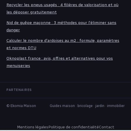
Recycler les pneus usagés : 4 filières de valorisation et où
les déposer gratuitement
Nid de guêpe maçonne : 3 méthodes pour l'éliminer sans
danger
Calculer le nombre d'ardoises au m2 : formule, paramètres
et normes DTU
Oknoplast france : avis, offres et alternatives pour vos
menuiseries
PARTENAIRES
© Ekomia Maison
Guides maison · bricolage · jardin · immobilier
Mentions légales
Politique de confidentialité
Contact