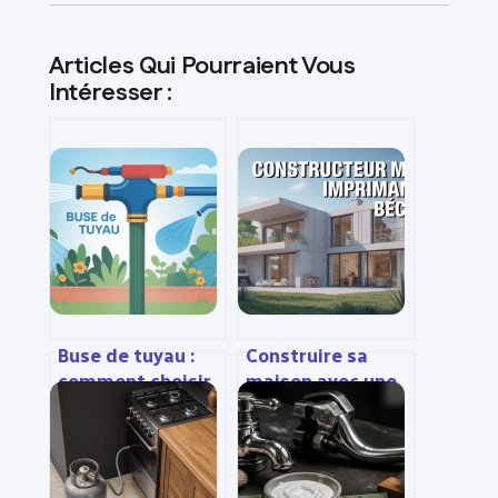
Articles Qui Pourraient Vous
Intéresser :
Buse de tuyau :
Construire sa
comment choisir
maison avec une
et utiliser le bon
imprimante 3d :
embout
ce qu’il faut
savoir avant de
choisir un