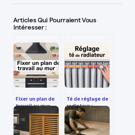
Articles Qui Pourraient Vous
Intéresser :
Fixer un plan de
Té de réglage de
travail au mur
radiateur :
sans risque :
combien de tours
méthodes,
faire pour bien
conseils et
régler
erreurs à éviter