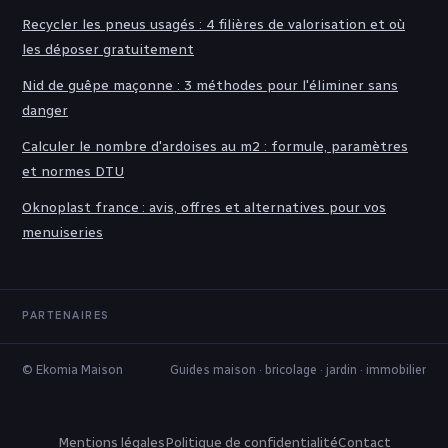
Recycler les pneus usagés : 4 filières de valorisation et où
les déposer gratuitement
Nid de guêpe maçonne : 3 méthodes pour l'éliminer sans
danger
Calculer le nombre d'ardoises au m2 : formule, paramètres
et normes DTU
Oknoplast france : avis, offres et alternatives pour vos
menuiseries
PARTENAIRES
© Ekomia Maison
Guides maison · bricolage · jardin · immobilier
Mentions légales
Politique de confidentialité
Contact