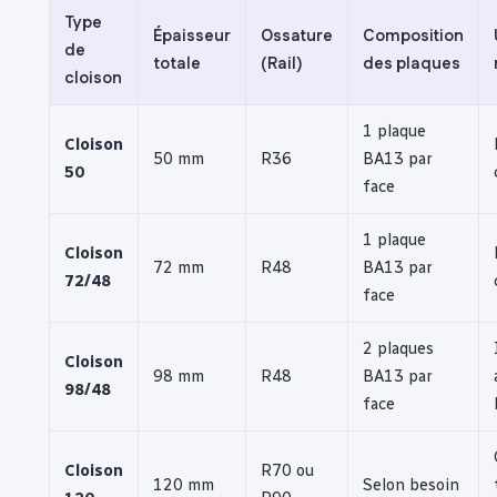
Type
Épaisseur
Ossature
Composition
de
totale
(Rail)
des plaques
cloison
1 plaque
Cloison
50 mm
R36
BA13 par
50
face
1 plaque
Cloison
72 mm
R48
BA13 par
72/48
face
2 plaques
Cloison
98 mm
R48
BA13 par
98/48
face
Cloison
R70 ou
120 mm
Selon besoin