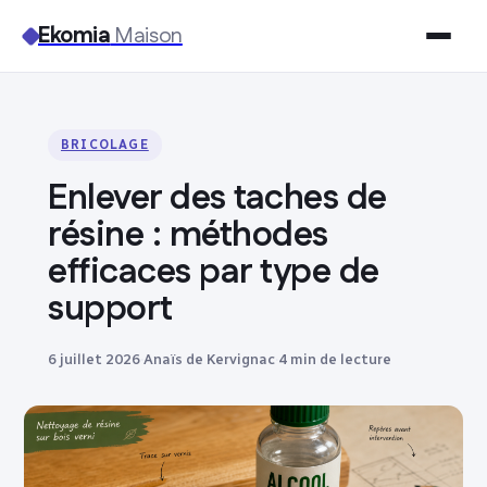
Ekomia
Maison
Maison
BRICOLAGE
Bricolage
Enlever des taches de
Jardinage
résine : méthodes
efficaces par type de
Immobilier
support
Déco
6 juillet 2026
·
Anaïs de Kervignac
·
4 min de lecture