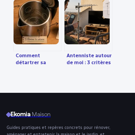
vinaigre blanc
critères
facilement et
techniques pour
sans risque
choisir la
puissance
adaptée à votre
jardin
Comment
Antenniste autour
détartrer sa
de moi : 3 critères
bouilloire : 3
pour choisir le bon
méthodes
professionnel et
naturelles pour
éviter les
prolonger sa
surcoûts
durée de vie
Ekomia
Maison
Guides pratiques et repères concrets pour rénover,
aménager et entretenir la maison et le jardin, et