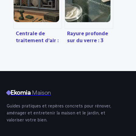
Centrale de
Rayure profonde
traitement d’air :
sur du verre : 3
optimiser le
méthodes pour
chauffage et la
restaurer votre
qualité de l’air
vitre sans risque
intérieur
Ekomia
Maison
Guides pratiques et repères concrets pour rénover,
aménager et entretenir la maison et le jardin, et
valoriser votre bien.