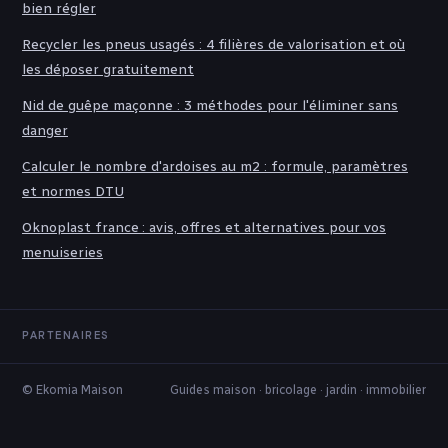
bien régler
Recycler les pneus usagés : 4 filières de valorisation et où
les déposer gratuitement
Nid de guêpe maçonne : 3 méthodes pour l'éliminer sans
danger
Calculer le nombre d'ardoises au m2 : formule, paramètres
et normes DTU
Oknoplast france : avis, offres et alternatives pour vos
menuiseries
PARTENAIRES
© Ekomia Maison
Guides maison · bricolage · jardin · immobilier