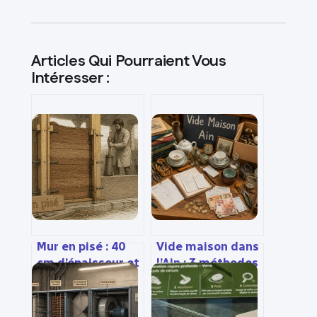
Articles Qui Pourraient Vous
Intéresser :
Mur en pisé : 40
Vide maison dans
cm d’épaisseur et
l’Ain : 3 méthodes
3 règles d’or pour
pour libérer votre
préserver votre
espace
bâti de l’humidité
efficacement