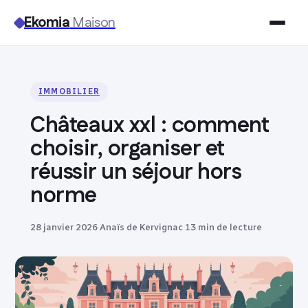
Ekomia
Maison
Maison
IMMOBILIER
Bricolage
Châteaux xxl : comment
Jardinage
choisir, organiser et
réussir un séjour hors
Immobilier
norme
Déco
28 janvier 2026
·
Anaïs de Kervignac
·
13 min de lecture