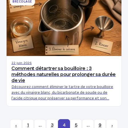
BRICOLAGE
22 juin 2026
Comment détartrer sa bouilloire : 3
méthodes naturelles pour prolonger sa durée
de vie
Découvrez comment éliminer le tartre de votre bouilloire
avec du vinaigre blanc, du bicarbonate de soude ou de
l'acide citrique pour préserver sa performance et son…
‹
1
…
3
4
5
…
9
›