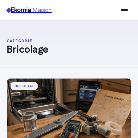
Ekomia
Maison
Maison
CATÉGORIE
Bricolage
Bricolage
Jardinage
Immobilier
BRICOLAGE
Déco