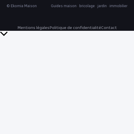
© Ekomia Maison
Guides maison · bricolage · jardin · immobilier
Mentions légales
Politique de confidentialité
Contact
Retour
en
haut