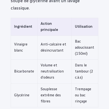
soupe de glycérine avant un lavage
classique.
Action
Ingrédient
Utilisation
principale
Bac
Vinaigre
Anti-calcaire et
adoucissant
blanc
désincrustant
(150ml)
Volume et
Dans le
Bicarbonate
neutralisation
tambour (2
d’odeurs
c.à.s)
Souplesse
Trempage
Glycérine
extrême des
ou bac
fibres
rinçage