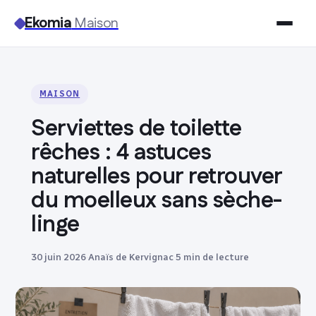
Ekomia
Maison
Maison
MAISON
Bricolage
Serviettes de toilette
Jardinage
rêches : 4 astuces
naturelles pour retrouver
Immobilier
du moelleux sans sèche-
linge
Déco
30 juin 2026
·
Anaïs de Kervignac
·
5 min de lecture