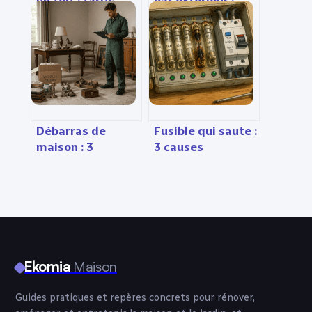
un toit : tarifs,
par extérieur :
méthodes et vrais
méthode, prix,
coûts à prévoir
aides et erreurs à
éviter
Débarras de
Fusible qui saute :
maison : 3
3 causes
formules
majeures et la
tarifaires et 4
méthode pour
étapes pour vider
identifier la
un logement
panne
efficacement
Ekomia
Maison
Guides pratiques et repères concrets pour rénover,