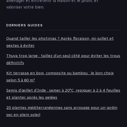
aménager et entretenir la maison et le jardin, et
valoriser votre bien.
DERNIERS GUIDES
Quand tailler les photinias ? Après floraison, mi-juillet et
gestes à éviter
Thuya trop large : taillez d’un seul côté pour éviter les trous
définitifs
Kit terrasse en bois, composite ou bambou : le bon choix
selon 5 à 60 m²
Semis d’œillet d’Inde : semer à 20°C, repiquer à 2 à 4 feuilles
et planter après les gelées
20 plantes méditerranéennes sans arrosage pour un jardin
sec en plein soleil